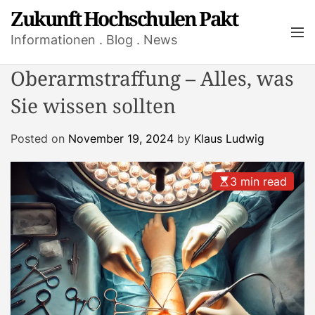
S
Zukunft Hochschulen Pakt
k
M
Informationen . Blog . News
i
e
n
p
Oberarmstraffung – Alles, was
u
t
o
Sie wissen sollten
c
o
Posted on
November 19, 2024
by
Klaus Ludwig
n
t
3 min read
e
n
t