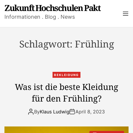
S
Zukunft Hochschulen Pakt
k
M
Informationen . Blog . News
i
e
n
p
u
t
o
Schlagwort:
Frühling
c
o
n
t
BEKLEIDUNG
e
Was ist die beste Kleidung
n
t
für den Frühling?
By
Klaus Ludwig
April 8, 2023