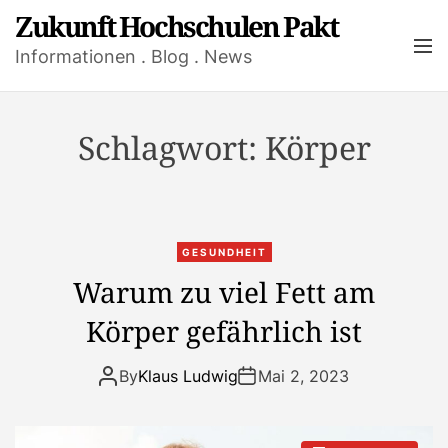
S
Zukunft Hochschulen Pakt
k
M
Informationen . Blog . News
i
e
n
p
u
t
o
Schlagwort:
Körper
c
o
n
t
GESUNDHEIT
e
Warum zu viel Fett am
n
t
Körper gefährlich ist
By
Klaus Ludwig
Mai 2, 2023