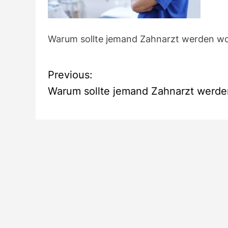
Warum sollte jemand Zahnarzt werden wo
B
Previous:
Warum sollte jemand Zahnarzt werde
e
i
t
r
a
g