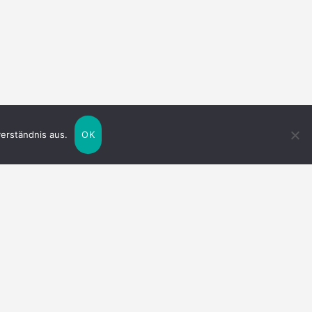
erständnis aus.
OK