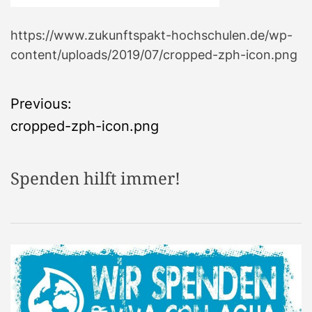
https://www.zukunftspakt-hochschulen.de/wp-
content/uploads/2019/07/cropped-zph-icon.png
B
Previous:
cropped-zph-icon.png
e
i
Spenden hilft immer!
t
r
a
g