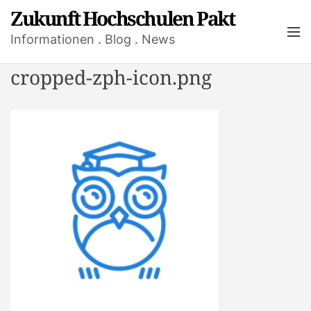
S
Zukunft Hochschulen Pakt
k
M
Informationen . Blog . News
i
e
n
p
cropped-zph-icon.png
u
t
o
c
o
n
t
e
n
t