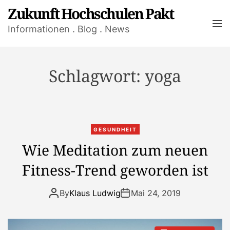
S
Zukunft Hochschulen Pakt
k
M
Informationen . Blog . News
i
e
n
p
u
t
o
Schlagwort:
yoga
c
o
n
t
GESUNDHEIT
e
Wie Meditation zum neuen
n
t
Fitness-Trend geworden ist
By
Klaus Ludwig
Mai 24, 2019