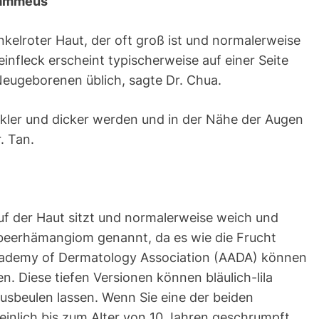
lammeus
nkelroter Haut, der oft groß ist und normalerweise
einfleck erscheint typischerweise auf einer Seite
 Neugeborenen üblich, sagte Dr. Chua.
nkler und dicker werden und in der Nähe der Augen
. Tan.
 auf der Haut sitzt und normalerweise weich und
beerhämangiom genannt, da es wie die Frucht
cademy of Dermatology Association (AADA) können
. Diese tiefen Versionen können bläulich-lila
usbeulen lassen. Wenn Sie eine der beiden
heinlich bis zum Alter von 10 Jahren geschrumpft