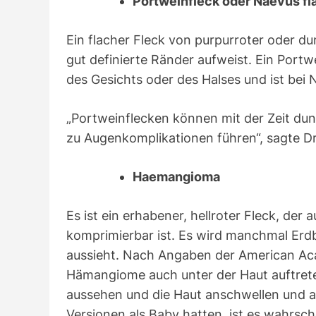
Portweinfleck oder Naevus f
Ein flacher Fleck von purpurroter oder du
gut definierte Ränder aufweist. Ein Portw
des Gesichts oder des Halses und ist bei
„Portweinflecken können mit der Zeit du
zu Augenkomplikationen führen“, sagte Dr
Haemangioma
Es ist ein erhabener, hellroter Fleck, der
komprimierbar ist. Es wird manchmal Erd
aussieht. Nach Angaben der American A
Hämangiome auch unter der Haut auftreten
aussehen und die Haut anschwellen und a
Versionen als Baby hatten, ist es wahrsc