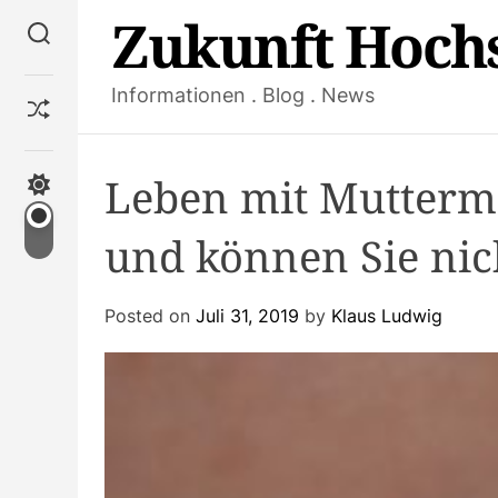
S
Zukunft Hoch
S
k
e
i
a
Informationen . Blog . News
p
r
S
c
t
h
h
o
u
f
c
Leben mit Mutterm
S
f
w
o
l
i
n
und können Sie nic
e
t
t
c
e
h
Posted on
Juli 31, 2019
by
Klaus Ludwig
c
n
o
t
l
o
r
m
o
d
e